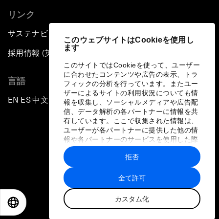
リンク
サステナビリティへの取り組み
このウェブサイトはCookieを使用し
ます
採用情報 (英語のみ)
このサイトではCookieを使って、ユーザー
に合わせたコンテンツや広告の表示、トラ
言語
フィックの分析を行っています。またユー
ザーによるサイトの利用状況についても情
EN
ES
中文
日本語
▪
▪
▪
報を収集し、ソーシャルメディアや広告配
信、データ解析の各パートナーに情報を共
有しています。ここで収集された情報は、
ユーザーが各パートナーに提供した他の情
報や各パートナーのサービスを使用した際
に収集された情報と組み合わされ、各パー
拒否
トナーによって使用されることがありま
プライバシーポリシーと利用規約
す。
全て許可
サイトマップ
カスタム化
©
2026
世界経済フォーラム
EN
ES
中文
日本語