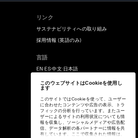
リンク
サステナビリティへの取り組み
採用情報 (英語のみ)
て
言語
EN
ES
中文
日本語
▪
▪
▪
このウェブサイトはCookieを使用し
ます
このサイトではCookieを使って、ユーザー
に合わせたコンテンツや広告の表示、トラ
フィックの分析を行っています。またユー
ザーによるサイトの利用状況についても情
報を収集し、ソーシャルメディアや広告配
信、データ解析の各パートナーに情報を共
有しています。ここで収集された情報は、