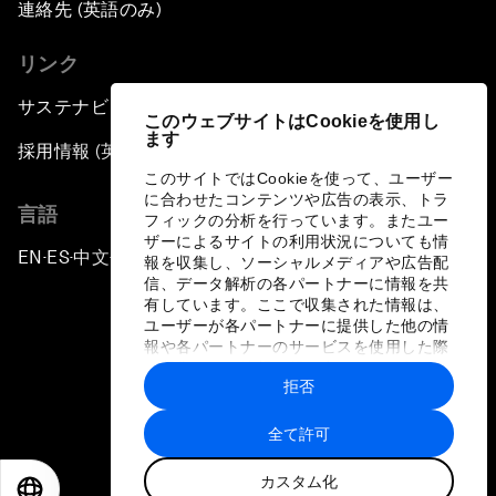
連絡先 (英語のみ)
リンク
サステナビリティへの取り組み
このウェブサイトはCookieを使用し
ます
採用情報 (英語のみ)
このサイトではCookieを使って、ユーザー
に合わせたコンテンツや広告の表示、トラ
言語
フィックの分析を行っています。またユー
ザーによるサイトの利用状況についても情
EN
ES
中文
日本語
▪
▪
▪
報を収集し、ソーシャルメディアや広告配
信、データ解析の各パートナーに情報を共
有しています。ここで収集された情報は、
ユーザーが各パートナーに提供した他の情
報や各パートナーのサービスを使用した際
に収集された情報と組み合わされ、各パー
拒否
トナーによって使用されることがありま
プライバシーポリシーと利用規約
す。
全て許可
サイトマップ
カスタム化
©
2026
世界経済フォーラム
EN
ES
中文
日本語