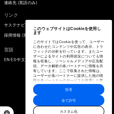
連絡先 (英語のみ)
リンク
サステナビリティへの取り組み
このウェブサイトはCookieを使用し
ます
採用情報 (英語のみ)
このサイトではCookieを使って、ユーザー
に合わせたコンテンツや広告の表示、トラ
言語
フィックの分析を行っています。またユー
ザーによるサイトの利用状況についても情
EN
ES
中文
日本語
▪
▪
▪
報を収集し、ソーシャルメディアや広告配
信、データ解析の各パートナーに情報を共
有しています。ここで収集された情報は、
ユーザーが各パートナーに提供した他の情
報や各パートナーのサービスを使用した際
に収集された情報と組み合わされ、各パー
拒否
トナーによって使用されることがありま
プライバシーポリシーと利用規約
す。
全て許可
サイトマップ
カスタム化
©
2026
世界経済フォーラム
EN
ES
中文
日本語