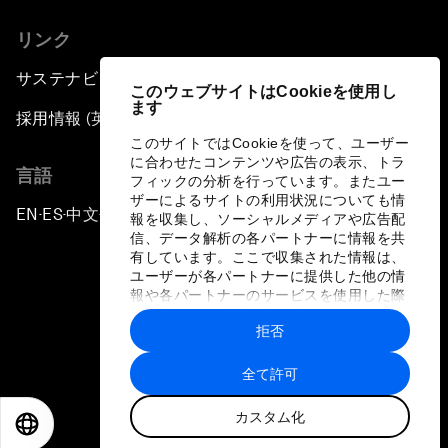
リンク
サステナビリティへの取り組み
このウェブサイトはCookieを使用し
ます
採用情報 (英語のみ)
このサイトではCookieを使って、ユーザー
に合わせたコンテンツや広告の表示、トラ
言語
フィックの分析を行っています。またユー
ザーによるサイトの利用状況についても情
EN
ES
中文
日本語
▪
▪
▪
報を収集し、ソーシャルメディアや広告配
信、データ解析の各パートナーに情報を共
有しています。ここで収集された情報は、
ユーザーが各パートナーに提供した他の情
報や各パートナーのサービスを使用した際
に収集された情報と組み合わされ、各パー
拒否
トナーによって使用されることがありま
プライバシーポリシーと利用規約
す。
全て許可
サイトマップ
カスタム化
©
2026
世界経済フォーラム
EN
ES
中文
日本語