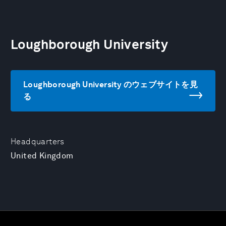
Loughborough University
Loughborough University のウェブサイトを見
る
Headquarters
United Kingdom