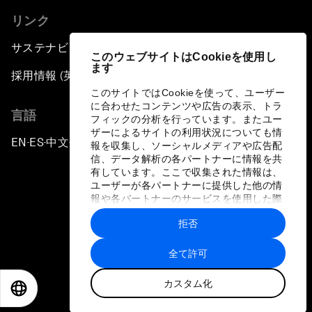
リンク
サステナビリティへの取り組み
このウェブサイトはCookieを使用し
ます
採用情報 (英語のみ)
このサイトではCookieを使って、ユーザー
に合わせたコンテンツや広告の表示、トラ
言語
フィックの分析を行っています。またユー
ザーによるサイトの利用状況についても情
EN
ES
中文
日本語
▪
▪
▪
報を収集し、ソーシャルメディアや広告配
信、データ解析の各パートナーに情報を共
有しています。ここで収集された情報は、
ユーザーが各パートナーに提供した他の情
報や各パートナーのサービスを使用した際
に収集された情報と組み合わされ、各パー
拒否
トナーによって使用されることがありま
プライバシーポリシーと利用規約
す。
全て許可
サイトマップ
カスタム化
©
2026
世界経済フォーラム
EN
ES
中文
日本語