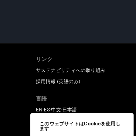
リンク
サステナビリティへの取り組み
採用情報 (英語のみ)
て
言語
EN
ES
中文
日本語
▪
▪
▪
このウェブサイトはCookieを使用し
ます