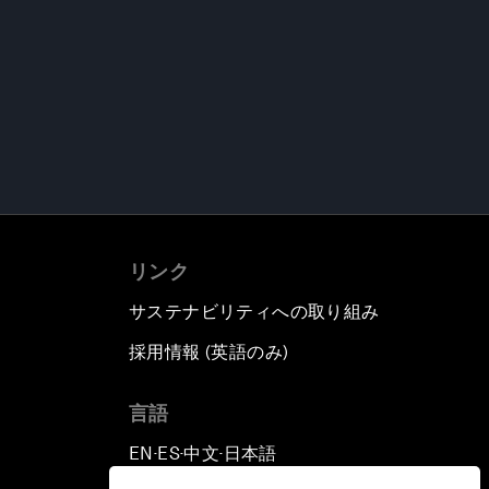
リンク
サステナビリティへの取り組み
採用情報 (英語のみ)
て
言語
EN
ES
中文
日本語
▪
▪
▪