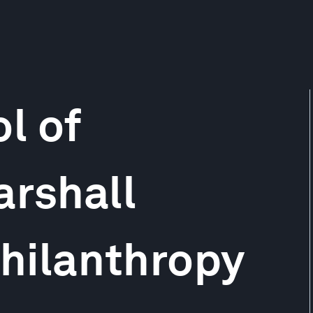
l of
rshall
Philanthropy