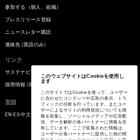
参加する（個人、組織）
プレスリリース登録
ニュースレター購読
連絡先 (英語のみ)
リンク
サステナビリティへの取り組み
このウェブサイトはCookieを使用し
ます
採用情報 (英語のみ)
このサイトではCookieを使って、ユーザー
に合わせたコンテンツや広告の表示、トラ
言語
フィックの分析を行っています。またユー
ザーによるサイトの利用状況についても情
EN
ES
中文
日本語
▪
▪
▪
報を収集し、ソーシャルメディアや広告配
信、データ解析の各パートナーに情報を共
有しています。ここで収集された情報は、
ユーザーが各パートナーに提供した他の情
報や各パートナーのサービスを使用した際