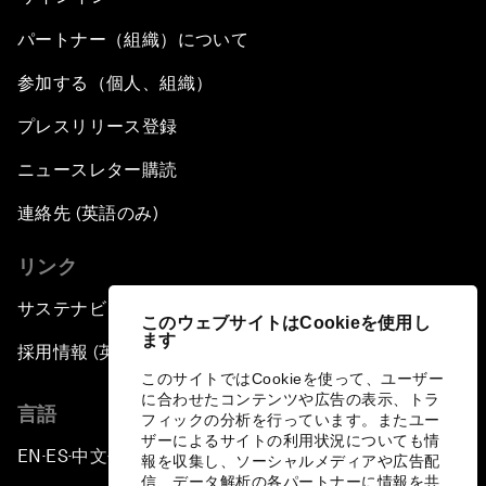
パートナー（組織）について
参加する（個人、組織）
プレスリリース登録
ニュースレター購読
連絡先 (英語のみ)
リンク
サステナビリティへの取り組み
このウェブサイトはCookieを使用し
ます
採用情報 (英語のみ)
このサイトではCookieを使って、ユーザー
に合わせたコンテンツや広告の表示、トラ
言語
フィックの分析を行っています。またユー
ザーによるサイトの利用状況についても情
EN
ES
中文
日本語
▪
▪
▪
報を収集し、ソーシャルメディアや広告配
信、データ解析の各パートナーに情報を共