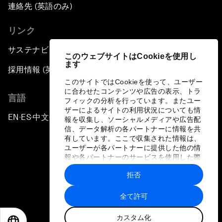
連絡先 (英語のみ)
リンク
サステナビリティへの取り組み
このウェブサイトはCookieを使用し
ます
採用情報 (英語のみ)
このサイトではCookieを使って、ユーザー
に合わせたコンテンツや広告の表示、トラ
言語
フィックの分析を行っています。またユー
ザーによるサイトの利用状況についても情
EN
ES
中文
日本語
▪
▪
▪
報を収集し、ソーシャルメディアや広告配
信、データ解析の各パートナーに情報を共
有しています。ここで収集された情報は、
ユーザーが各パートナーに提供した他の情
報や各パートナーのサービスを使用した際
に収集された情報と組み合わされ、各パー
拒否
トナーによって使用されることがありま
プライバシーポリシーと利用規約
す。
全て許可
サイトマップ
カスタム化
©
2026
世界経済フォーラム
EN
ES
中文
日本語