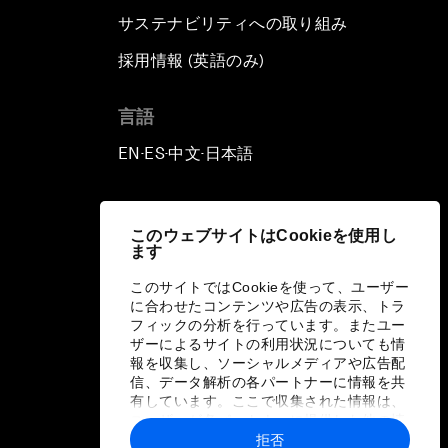
サステナビリティへの取り組み
採用情報 (英語のみ)
て
言語
EN
ES
中文
日本語
▪
▪
▪
このウェブサイトはCookieを使用し
ます
このサイトではCookieを使って、ユーザー
に合わせたコンテンツや広告の表示、トラ
フィックの分析を行っています。またユー
ザーによるサイトの利用状況についても情
報を収集し、ソーシャルメディアや広告配
信、データ解析の各パートナーに情報を共
有しています。ここで収集された情報は、
ユーザーが各パートナーに提供した他の情
報や各パートナーのサービスを使用した際
拒否