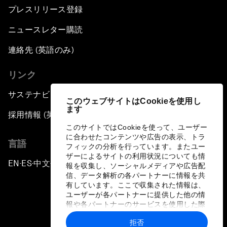
プレスリリース登録
ニュースレター購読
連絡先 (英語のみ)
リンク
サステナビリティへの取り組み
このウェブサイトはCookieを使用し
ます
採用情報 (英語のみ)
このサイトではCookieを使って、ユーザー
に合わせたコンテンツや広告の表示、トラ
言語
フィックの分析を行っています。またユー
ザーによるサイトの利用状況についても情
EN
ES
中文
日本語
▪
▪
▪
報を収集し、ソーシャルメディアや広告配
信、データ解析の各パートナーに情報を共
有しています。ここで収集された情報は、
ユーザーが各パートナーに提供した他の情
報や各パートナーのサービスを使用した際
に収集された情報と組み合わされ、各パー
拒否
トナーによって使用されることがありま