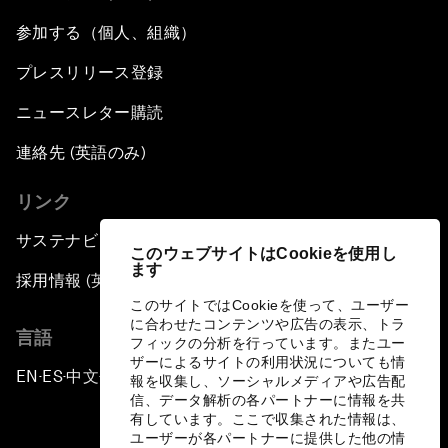
参加する（個人、組織）
プレスリリース登録
ニュースレター購読
連絡先 (英語のみ)
リンク
サステナビリティへの取り組み
このウェブサイトはCookieを使用し
ます
採用情報 (英語のみ)
このサイトではCookieを使って、ユーザー
に合わせたコンテンツや広告の表示、トラ
言語
フィックの分析を行っています。またユー
ザーによるサイトの利用状況についても情
EN
ES
中文
日本語
▪
▪
▪
報を収集し、ソーシャルメディアや広告配
信、データ解析の各パートナーに情報を共
有しています。ここで収集された情報は、
ユーザーが各パートナーに提供した他の情