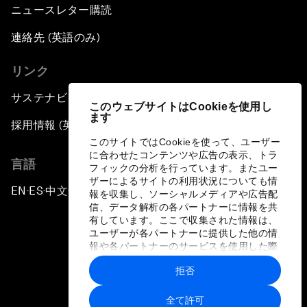
ニュースレター購読
連絡先 (英語のみ)
リンク
サステナビリティへの取り組み
このウェブサイトはCookieを使用し
ます
採用情報 (英語のみ)
このサイトではCookieを使って、ユーザー
に合わせたコンテンツや広告の表示、トラ
言語
フィックの分析を行っています。またユー
ザーによるサイトの利用状況についても情
EN
ES
中文
日本語
▪
▪
▪
報を収集し、ソーシャルメディアや広告配
信、データ解析の各パートナーに情報を共
有しています。ここで収集された情報は、
ユーザーが各パートナーに提供した他の情
報や各パートナーのサービスを使用した際
に収集された情報と組み合わされ、各パー
拒否
トナーによって使用されることがありま
プライバシーポリシーと利用規約
す。
全て許可