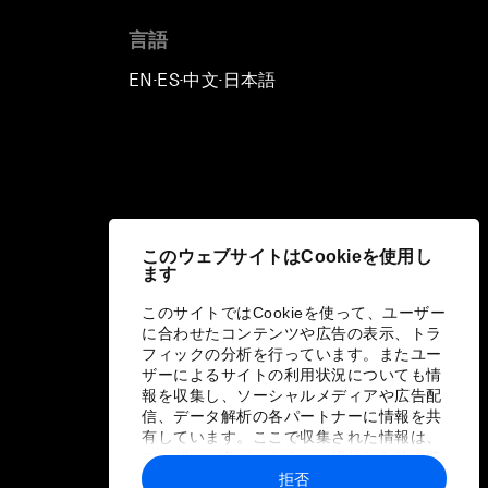
言語
EN
ES
中文
日本語
▪
▪
▪
このウェブサイトはCookieを使用し
ます
このサイトではCookieを使って、ユーザー
に合わせたコンテンツや広告の表示、トラ
フィックの分析を行っています。またユー
ザーによるサイトの利用状況についても情
報を収集し、ソーシャルメディアや広告配
信、データ解析の各パートナーに情報を共
有しています。ここで収集された情報は、
ユーザーが各パートナーに提供した他の情
報や各パートナーのサービスを使用した際
拒否