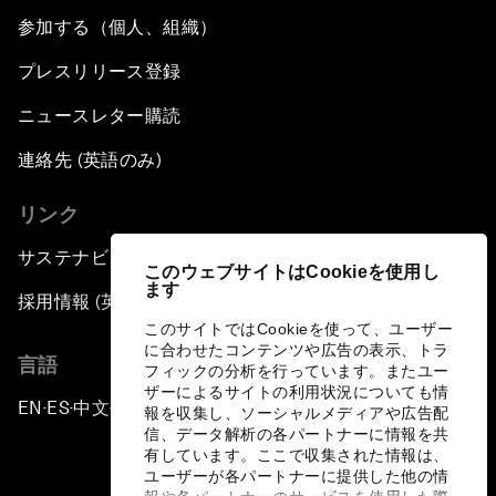
参加する（個人、組織）
プレスリリース登録
ニュースレター購読
連絡先 (英語のみ)
リンク
サステナビリティへの取り組み
このウェブサイトはCookieを使用し
ます
採用情報 (英語のみ)
このサイトではCookieを使って、ユーザー
に合わせたコンテンツや広告の表示、トラ
言語
フィックの分析を行っています。またユー
ザーによるサイトの利用状況についても情
EN
ES
中文
日本語
▪
▪
▪
報を収集し、ソーシャルメディアや広告配
信、データ解析の各パートナーに情報を共
有しています。ここで収集された情報は、
ユーザーが各パートナーに提供した他の情