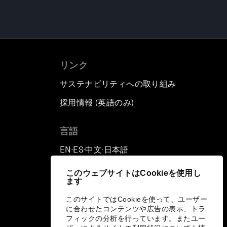
リンク
サステナビリティへの取り組み
採用情報 (英語のみ)
て
言語
EN
ES
中文
日本語
▪
▪
▪
このウェブサイトはCookieを使用し
ます
このサイトではCookieを使って、ユーザー
に合わせたコンテンツや広告の表示、トラ
フィックの分析を行っています。またユー