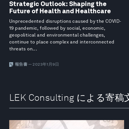
Strategic Outlook: Shaping the
Future of Health and Healthcare
Unprecedented disruptions caused by the COVID-
19 pandemic, followed by social, economic,
geopolitical and environmental challenges,
continue to place complex and interconnected
threats on...
報告書
— 2023年1月9日
LEK Consulting による寄稿