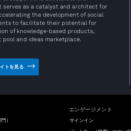
It serves as a catalyst and architect for
ccelerating the development of social
s to facilitate their potential for
ction of knowledge-based products,
t pool and ideas marketplace.
ウェブサイトを見る
エンゲージメント
部門）
サインイン