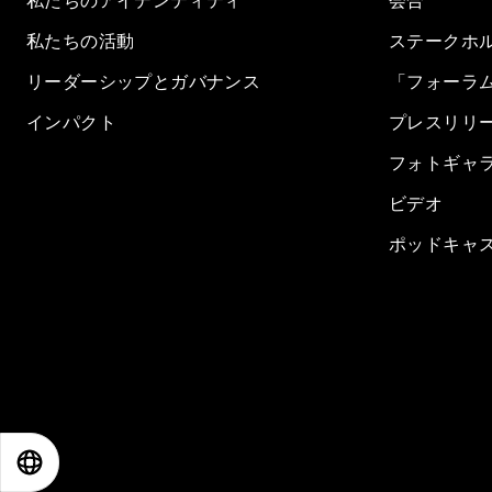
私たちのアイデンティティ
会合
私たちの活動
ステークホ
リーダーシップとガバナンス
「フォーラ
インパクト
プレスリリ
フォトギャ
ビデオ
ポッドキャ
EN
ES
中文
日本語