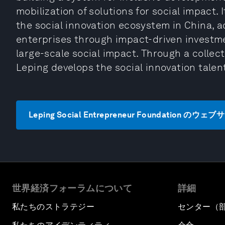
mobilization of solutions for social impact. 
the social innovation ecosystem in China, a
enterprises through impact-driven investment
large-scale social impact. Through a colle
Leping develops the social innovation talen
Leping Social Entrepreneur Foundation の
世界経済フォーラムについて
詳細
私たちのストラテジー
センター（