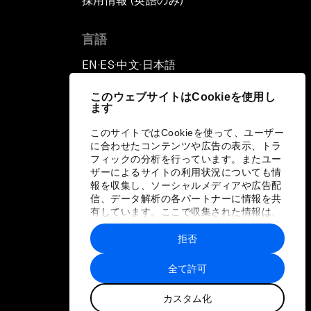
採用情報 (英語のみ)
て
言語
EN
ES
中文
日本語
▪
▪
▪
このウェブサイトはCookieを使用し
ます
このサイトではCookieを使って、ユーザー
に合わせたコンテンツや広告の表示、トラ
フィックの分析を行っています。またユー
ザーによるサイトの利用状況についても情
報を収集し、ソーシャルメディアや広告配
信、データ解析の各パートナーに情報を共
有しています。ここで収集された情報は、
ユーザーが各パートナーに提供した他の情
報や各パートナーのサービスを使用した際
拒否
に収集された情報と組み合わされ、各パー
トナーによって使用されることがありま
全て許可
す。
カスタム化