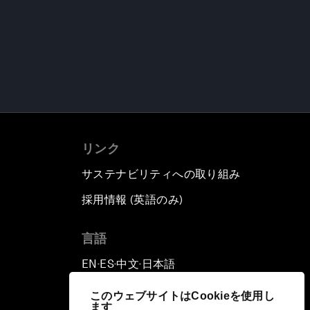
リンク
サステナビリティへの取り組み
採用情報 (英語のみ)
て
言語
EN
ES
中文
日本語
▪
▪
▪
このウェブサイトはCookieを使用し
ます