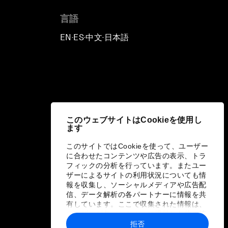
言語
EN
ES
中文
日本語
▪
▪
▪
このウェブサイトはCookieを使用し
ます
このサイトではCookieを使って、ユーザー
に合わせたコンテンツや広告の表示、トラ
フィックの分析を行っています。またユー
ザーによるサイトの利用状況についても情
報を収集し、ソーシャルメディアや広告配
信、データ解析の各パートナーに情報を共
有しています。ここで収集された情報は、
ユーザーが各パートナーに提供した他の情
報や各パートナーのサービスを使用した際
拒否