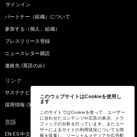
サインイン
パートナー（組織）について
参加する（個人、組織）
プレスリリース登録
ニュースレター購読
連絡先 (英語のみ)
リンク
サステナビリティへの取り組み
このウェブサイトはCookieを使用し
ます
採用情報 (英語のみ)
このサイトではCookieを使って、ユーザー
に合わせたコンテンツや広告の表示、トラ
言語
フィックの分析を行っています。またユー
ザーによるサイトの利用状況についても情
EN
ES
中文
日本語
▪
▪
▪
報を収集し、ソーシャルメディアや広告配