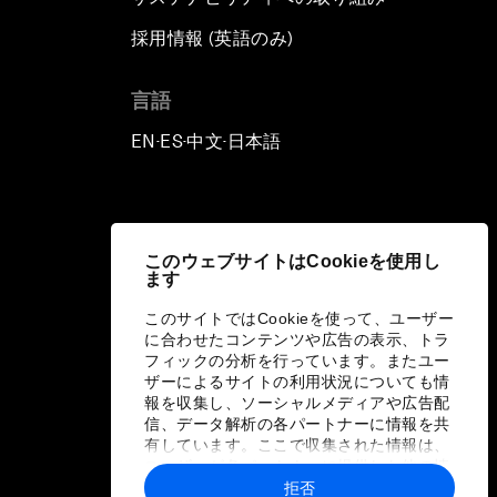
採用情報 (英語のみ)
て
言語
EN
ES
中文
日本語
▪
▪
▪
このウェブサイトはCookieを使用し
ます
このサイトではCookieを使って、ユーザー
に合わせたコンテンツや広告の表示、トラ
フィックの分析を行っています。またユー
ザーによるサイトの利用状況についても情
報を収集し、ソーシャルメディアや広告配
信、データ解析の各パートナーに情報を共
有しています。ここで収集された情報は、
ユーザーが各パートナーに提供した他の情
報や各パートナーのサービスを使用した際
拒否