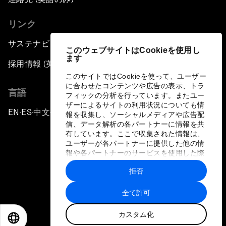
リンク
サステナビリティへの取り組み
このウェブサイトはCookieを使用し
ます
採用情報 (英語のみ)
このサイトではCookieを使って、ユーザー
に合わせたコンテンツや広告の表示、トラ
言語
フィックの分析を行っています。またユー
ザーによるサイトの利用状況についても情
EN
ES
中文
日本語
▪
▪
▪
報を収集し、ソーシャルメディアや広告配
信、データ解析の各パートナーに情報を共
有しています。ここで収集された情報は、
ユーザーが各パートナーに提供した他の情
報や各パートナーのサービスを使用した際
に収集された情報と組み合わされ、各パー
拒否
トナーによって使用されることがありま
プライバシーポリシーと利用規約
す。
全て許可
サイトマップ
カスタム化
©
2026
世界経済フォーラム
EN
ES
中文
日本語