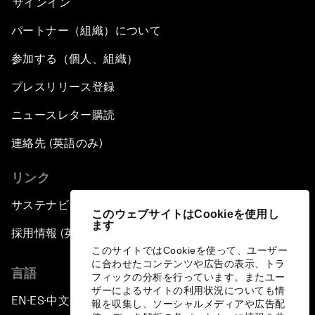
サインイン
パートナー（組織）について
参加する（個人、組織）
プレスリリース登録
ニュースレター購読
連絡先 (英語のみ)
リンク
サステナビリティへの取り組み
このウェブサイトはCookieを使用し
ます
採用情報 (英語のみ)
このサイトではCookieを使って、ユーザー
に合わせたコンテンツや広告の表示、トラ
言語
フィックの分析を行っています。またユー
ザーによるサイトの利用状況についても情
EN
ES
中文
日本語
▪
▪
▪
報を収集し、ソーシャルメディアや広告配