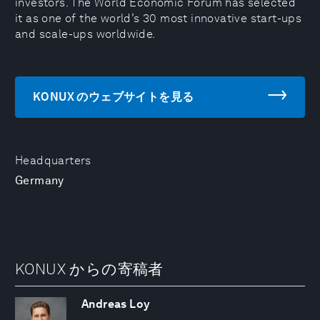
investors. The World Economic Forum has selected
it as one of the world’s 30 most innovative start-ups
and scale-ups worldwide.
KONUX のウェブサイトを見る
Headquarters
Germany
KONUX からの寄稿者
Andreas Loy