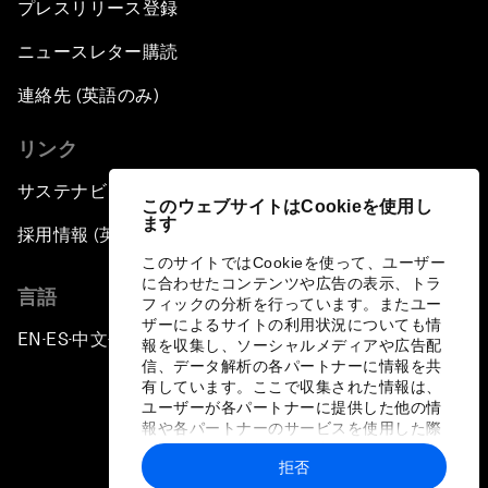
プレスリリース登録
ニュースレター購読
連絡先 (英語のみ)
リンク
サステナビリティへの取り組み
このウェブサイトはCookieを使用し
ます
採用情報 (英語のみ)
このサイトではCookieを使って、ユーザー
に合わせたコンテンツや広告の表示、トラ
言語
フィックの分析を行っています。またユー
ザーによるサイトの利用状況についても情
EN
ES
中文
日本語
▪
▪
▪
報を収集し、ソーシャルメディアや広告配
信、データ解析の各パートナーに情報を共
有しています。ここで収集された情報は、
ユーザーが各パートナーに提供した他の情
報や各パートナーのサービスを使用した際
に収集された情報と組み合わされ、各パー
拒否
トナーによって使用されることがありま
プライバシーポリシーと利用規約