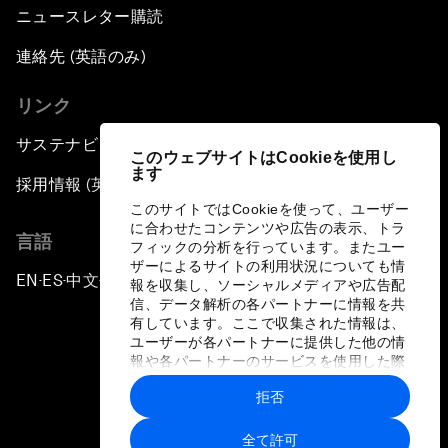
ニュースレター購読
連絡先 (英語のみ)
リンク
サステナビリティへの取り組み
このウェブサイトはCookieを使用し
ます
採用情報 (英語のみ)
このサイトではCookieを使って、ユーザー
に合わせたコンテンツや広告の表示、トラ
言語
フィックの分析を行っています。またユー
ザーによるサイトの利用状況についても情
EN
ES
中文
日本語
▪
▪
▪
報を収集し、ソーシャルメディアや広告配
信、データ解析の各パートナーに情報を共
有しています。ここで収集された情報は、
ユーザーが各パートナーに提供した他の情
報や各パートナーのサービスを使用した際
に収集された情報と組み合わされ、各パー
拒否
トナーによって使用されることがありま
プライバシーポリシーと利用規約
す。
全て許可