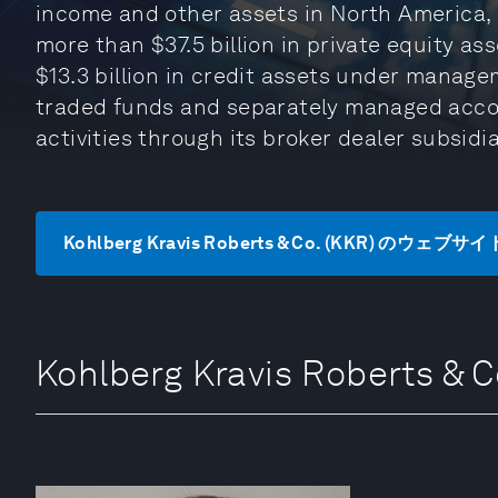
income and other assets in North America, 
more than $37.5 billion in private equity
$13.3 billion in credit assets under manage
traded funds and separately managed accoun
activities through its broker dealer subsidia
Kohlberg Kravis Roberts & Co. (KKR) のウェブ
Kohlberg Kravis Roberts