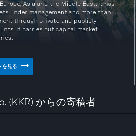
Europe, Asia and the Middle East. It has
 assets under management and more than
ment through private and publicly
ts. It carries out capital market
ries.
サイトを見る
 & Co. (KKR) からの寄稿者