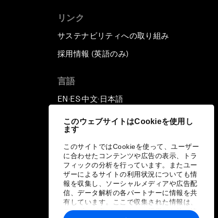
リンク
サステナビリティへの取り組み
採用情報 (英語のみ)
て
言語
EN
ES
中文
日本語
▪
▪
▪
このウェブサイトはCookieを使用し
ます
このサイトではCookieを使って、ユーザー
に合わせたコンテンツや広告の表示、トラ
フィックの分析を行っています。またユー
ザーによるサイトの利用状況についても情
報を収集し、ソーシャルメディアや広告配
信、データ解析の各パートナーに情報を共
有しています。ここで収集された情報は、
ユーザーが各パートナーに提供した他の情