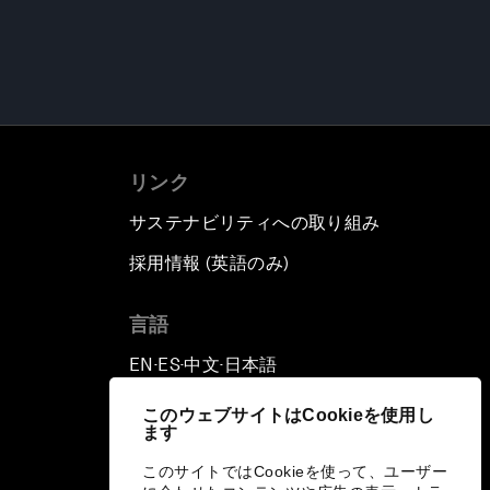
リンク
サステナビリティへの取り組み
採用情報 (英語のみ)
て
言語
EN
ES
中文
日本語
▪
▪
▪
このウェブサイトはCookieを使用し
ます
このサイトではCookieを使って、ユーザー