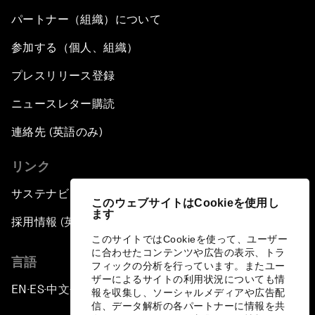
パートナー（組織）について
参加する（個人、組織）
プレスリリース登録
ニュースレター購読
連絡先 (英語のみ)
リンク
サステナビリティへの取り組み
このウェブサイトはCookieを使用し
ます
採用情報 (英語のみ)
このサイトではCookieを使って、ユーザー
に合わせたコンテンツや広告の表示、トラ
言語
フィックの分析を行っています。またユー
ザーによるサイトの利用状況についても情
EN
ES
中文
日本語
▪
▪
▪
報を収集し、ソーシャルメディアや広告配
信、データ解析の各パートナーに情報を共