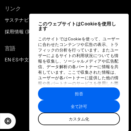
リンク
サステナビリティへの取り組み
このウェブサイトはCookieを使用し
ます
採用情報 (英語のみ)
このサイトではCookieを使って、ユーザー
に合わせたコンテンツや広告の表示、トラ
言語
フィックの分析を行っています。またユー
ザーによるサイトの利用状況についても情
EN
ES
中文
日本語
▪
▪
▪
報を収集し、ソーシャルメディアや広告配
信、データ解析の各パートナーに情報を共
有しています。ここで収集された情報は、
ユーザーが各パートナーに提供した他の情
報や各パートナーのサービスを使用した際
に収集された情報と組み合わされ、各パー
拒否
トナーによって使用されることがありま
プライバシーポリシーと利用規約
す。
全て許可
サイトマップ
カスタム化
©
2026
世界経済フォーラム
EN
ES
中文
日本語