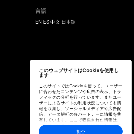
言語
EN
ES
中文
日本語
▪
▪
▪
このウェブサイトはCookieを使用し
ます
このサイトではCookieを使って、ユーザー
に合わせたコンテンツや広告の表示、トラ
フィックの分析を行っています。またユー
ザーによるサイトの利用状況についても情
報を収集し、ソーシャルメディアや広告配
信、データ解析の各パートナーに情報を共
有しています。ここで収集された情報は、
ユーザーが各パートナーに提供した他の情
報や各パートナーのサービスを使用した際
拒否