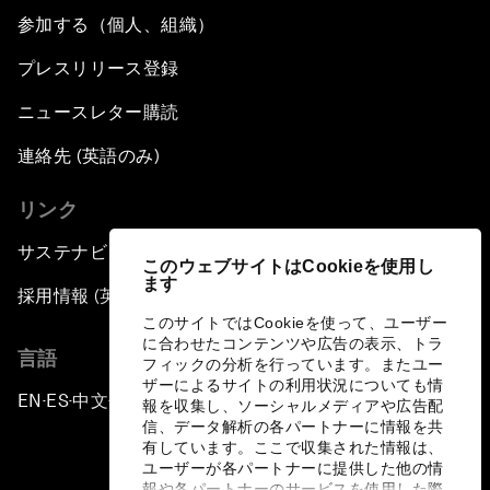
参加する（個人、組織）
プレスリリース登録
ニュースレター購読
連絡先 (英語のみ)
リンク
サステナビリティへの取り組み
このウェブサイトはCookieを使用し
ます
採用情報 (英語のみ)
このサイトではCookieを使って、ユーザー
に合わせたコンテンツや広告の表示、トラ
言語
フィックの分析を行っています。またユー
ザーによるサイトの利用状況についても情
EN
ES
中文
日本語
▪
▪
▪
報を収集し、ソーシャルメディアや広告配
信、データ解析の各パートナーに情報を共
有しています。ここで収集された情報は、
ユーザーが各パートナーに提供した他の情
報や各パートナーのサービスを使用した際