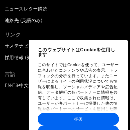
ニュースレター購読
連絡先 (英語のみ)
リンク
サステナビリティへの取り組み
このウェブサイトはCookieを使用し
ます
採用情報 (英語のみ)
このサイトではCookieを使って、ユーザー
に合わせたコンテンツや広告の表示、トラ
言語
フィックの分析を行っています。またユー
ザーによるサイトの利用状況についても情
EN
ES
中文
日本語
▪
▪
▪
報を収集し、ソーシャルメディアや広告配
信、データ解析の各パートナーに情報を共
有しています。ここで収集された情報は、
ユーザーが各パートナーに提供した他の情
報や各パートナーのサービスを使用した際
に収集された情報と組み合わされ、各パー
拒否
トナーによって使用されることがありま
プライバシーポリシーと利用規約
す。