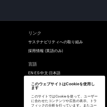
リンク
サステナビリティへの取り組み
採用情報 (英語のみ)
て
言語
EN
ES
中文
日本語
▪
▪
▪
このウェブサイトはCookieを使用し
ます
このサイトではCookieを使って、ユーザー
に合わせたコンテンツや広告の表示、トラ
フィックの分析を行っています。またユー