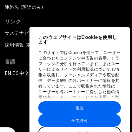
連絡先 (英語のみ)
リンク
サステナビリティへの取り組み
このウェブサイトはCookieを使用し
ます
採用情報 (英語のみ)
このサイトではCookieを使って、ユーザー
に合わせたコンテンツや広告の表示、トラ
言語
フィックの分析を行っています。またユー
ザーによるサイトの利用状況についても情
EN
ES
中文
日本語
▪
▪
▪
報を収集し、ソーシャルメディアや広告配
信、データ解析の各パートナーに情報を共
有しています。ここで収集された情報は、
ユーザーが各パートナーに提供した他の情
報や各パートナーのサービスを使用した際
に収集された情報と組み合わされ、各パー
拒否
トナーによって使用されることがありま
プライバシーポリシーと利用規約
す。
全て許可
サイトマップ