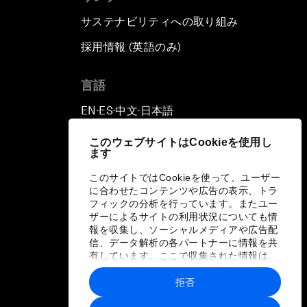
サステナビリティへの取り組み
採用情報 (英語のみ)
て
言語
EN
ES
中文
日本語
▪
▪
▪
このウェブサイトはCookieを使用し
ます
このサイトではCookieを使って、ユーザー
に合わせたコンテンツや広告の表示、トラ
フィックの分析を行っています。またユー
ザーによるサイトの利用状況についても情
報を収集し、ソーシャルメディアや広告配
信、データ解析の各パートナーに情報を共
有しています。ここで収集された情報は、
ユーザーが各パートナーに提供した他の情
報や各パートナーのサービスを使用した際
拒否
に収集された情報と組み合わされ、各パー