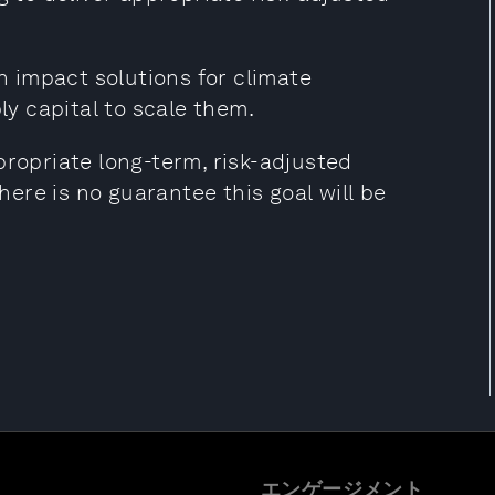
gh impact solutions for climate
ly capital to scale them.
propriate long-term, risk-adjusted
there is no guarantee this goal will be
エンゲージメント