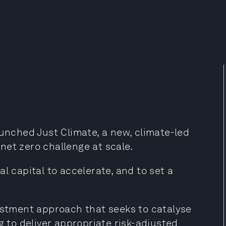
ched Just Climate, a new, climate-led
net zero challenge at scale.
l capital to accelerate, and to set a
vestment approach that seeks to catalyse
g to deliver appropriate risk-adjusted