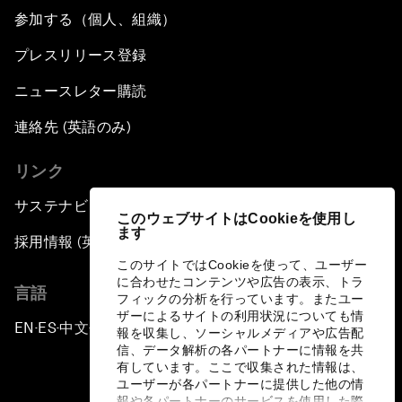
参加する（個人、組織）
プレスリリース登録
ニュースレター購読
連絡先 (英語のみ)
リンク
サステナビリティへの取り組み
このウェブサイトはCookieを使用し
ます
採用情報 (英語のみ)
このサイトではCookieを使って、ユーザー
に合わせたコンテンツや広告の表示、トラ
言語
フィックの分析を行っています。またユー
ザーによるサイトの利用状況についても情
EN
ES
中文
日本語
▪
▪
▪
報を収集し、ソーシャルメディアや広告配
信、データ解析の各パートナーに情報を共
有しています。ここで収集された情報は、
ユーザーが各パートナーに提供した他の情
報や各パートナーのサービスを使用した際