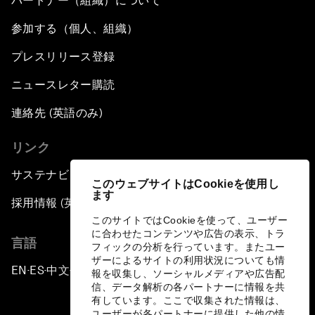
パートナー（組織）について
参加する（個人、組織）
プレスリリース登録
ニュースレター購読
連絡先 (英語のみ)
リンク
サステナビリティへの取り組み
このウェブサイトはCookieを使用し
ます
採用情報 (英語のみ)
このサイトではCookieを使って、ユーザー
に合わせたコンテンツや広告の表示、トラ
言語
フィックの分析を行っています。またユー
ザーによるサイトの利用状況についても情
EN
ES
中文
日本語
▪
▪
▪
報を収集し、ソーシャルメディアや広告配
信、データ解析の各パートナーに情報を共
有しています。ここで収集された情報は、
ユーザーが各パートナーに提供した他の情