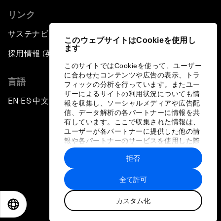
リンク
サステナビリティへの取り組み
このウェブサイトはCookieを使用し
ます
採用情報 (英語のみ)
このサイトではCookieを使って、ユーザー
に合わせたコンテンツや広告の表示、トラ
言語
フィックの分析を行っています。またユー
ザーによるサイトの利用状況についても情
EN
ES
中文
日本語
▪
▪
▪
報を収集し、ソーシャルメディアや広告配
信、データ解析の各パートナーに情報を共
有しています。ここで収集された情報は、
ユーザーが各パートナーに提供した他の情
報や各パートナーのサービスを使用した際
に収集された情報と組み合わされ、各パー
拒否
トナーによって使用されることがありま
プライバシーポリシーと利用規約
す。
全て許可
サイトマップ
カスタム化
©
2026
世界経済フォーラム
EN
ES
中文
日本語