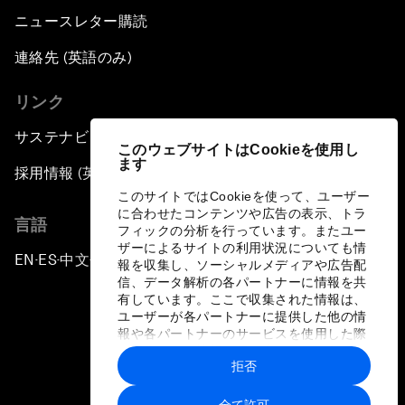
ニュースレター購読
連絡先 (英語のみ)
リンク
サステナビリティへの取り組み
このウェブサイトはCookieを使用し
ます
採用情報 (英語のみ)
このサイトではCookieを使って、ユーザー
に合わせたコンテンツや広告の表示、トラ
言語
フィックの分析を行っています。またユー
ザーによるサイトの利用状況についても情
EN
ES
中文
日本語
▪
▪
▪
報を収集し、ソーシャルメディアや広告配
信、データ解析の各パートナーに情報を共
有しています。ここで収集された情報は、
ユーザーが各パートナーに提供した他の情
報や各パートナーのサービスを使用した際
に収集された情報と組み合わされ、各パー
拒否
トナーによって使用されることがありま
プライバシーポリシーと利用規約
す。
全て許可