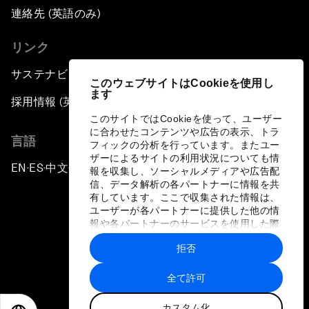
連絡先 (英語のみ)
リンク
サステナビリティへの取り組み
このウェブサイトはCookieを使用し
ます
採用情報 (英語のみ)
このサイトではCookieを使って、ユーザー
に合わせたコンテンツや広告の表示、トラ
言語
フィックの分析を行っています。またユー
ザーによるサイトの利用状況についても情
EN
ES
中文
日本語
▪
▪
▪
報を収集し、ソーシャルメディアや広告配
信、データ解析の各パートナーに情報を共
有しています。ここで収集された情報は、
ユーザーが各パートナーに提供した他の情
報や各パートナーのサービスを使用した際
に収集された情報と組み合わされ、各パー
拒否
トナーによって使用されることがありま
プライバシーポリシーと利用規約
す。
全て許可
サイトマップ
カスタム化