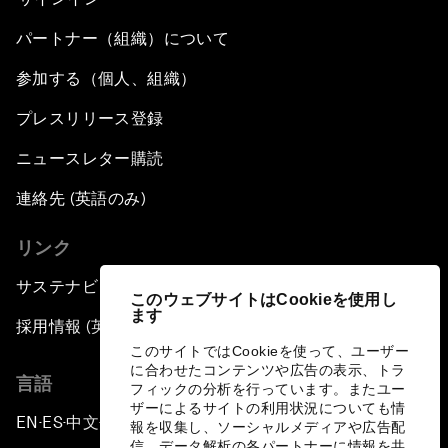
パートナー（組織）について
参加する（個人、組織）
プレスリリース登録
ニュースレター購読
連絡先 (英語のみ)
リンク
サステナビリティへの取り組み
このウェブサイトはCookieを使用し
ます
採用情報 (英語のみ)
このサイトではCookieを使って、ユーザー
に合わせたコンテンツや広告の表示、トラ
言語
フィックの分析を行っています。またユー
ザーによるサイトの利用状況についても情
EN
ES
中文
日本語
▪
▪
▪
報を収集し、ソーシャルメディアや広告配
信、データ解析の各パートナーに情報を共