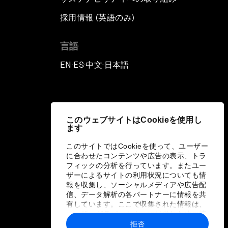
採用情報 (英語のみ)
て
言語
EN
ES
中文
日本語
▪
▪
▪
このウェブサイトはCookieを使用し
ます
このサイトではCookieを使って、ユーザー
に合わせたコンテンツや広告の表示、トラ
フィックの分析を行っています。またユー
ザーによるサイトの利用状況についても情
報を収集し、ソーシャルメディアや広告配
信、データ解析の各パートナーに情報を共
有しています。ここで収集された情報は、
ユーザーが各パートナーに提供した他の情
報や各パートナーのサービスを使用した際
拒否