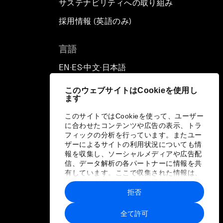
サステナビリティへの取り組み
採用情報 (英語のみ)
て
言語
EN
ES
中文
日本語
▪
▪
▪
このウェブサイトはCookieを使用し
ます
このサイトではCookieを使って、ユーザー
に合わせたコンテンツや広告の表示、トラ
フィックの分析を行っています。またユー
ザーによるサイトの利用状況についても情
報を収集し、ソーシャルメディアや広告配
信、データ解析の各パートナーに情報を共
有しています。ここで収集された情報は、
ユーザーが各パートナーに提供した他の情
報や各パートナーのサービスを使用した際
拒否
に収集された情報と組み合わされ、各パー
トナーによって使用されることがありま
全て許可
す。