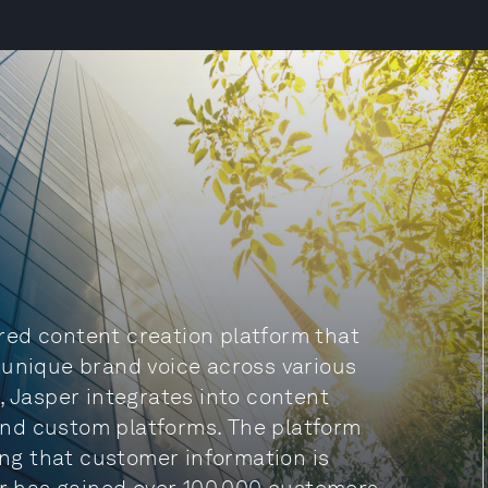
wered content creation platform that
 unique brand voice across various
, Jasper integrates into content
nd custom platforms. The platform
ing that customer information is