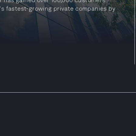
er has gained over 100,000 customers
's fastest-growing private companies by