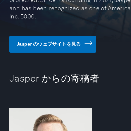
protected. Since its founding in 2021, Jasp
and has been recognized as one of America
Inc. 5000.
Jasper のウェブサイトを見る
Jasper からの寄稿者