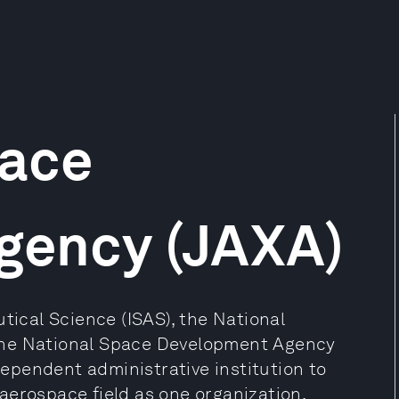
ace
Agency (JAXA)
tical Science (ISAS), the National
the National Space Development Agency
ependent administrative institution to
e aerospace field as one organization,