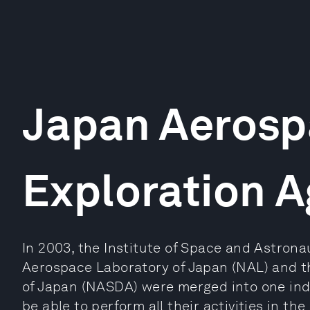
Japan Aerosp
Exploration 
In 2003, the Institute of Space and Astronau
Aerospace Laboratory of Japan (NAL) and 
of Japan (NASDA) were merged into one ind
be able to perform all their activities in th