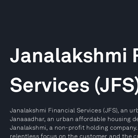
Janalakshmi 
Services (JFS
Janalakshmi Financial Services (JFS), an ur
Janaaadhar, an urban affordable housing dev
Janalakshmi, a non-profit holding company. 
relentless focus on the customer and the c