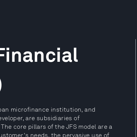
Financial
)
ban microfinance institution, and
eloper, are subsidiaries of
The core pillars of the JFS model are a
ustomer's needs, the pervasive use of