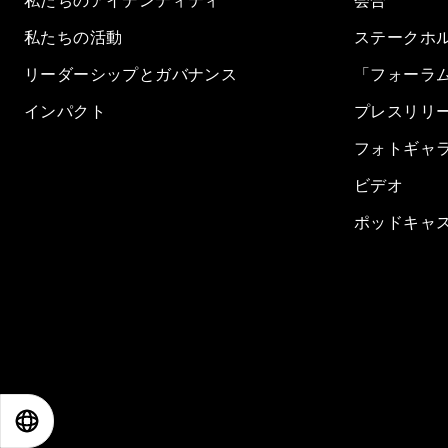
私たちのアイデンティティ
会合
私たちの活動
ステークホ
リーダーシップとガバナンス
「フォーラ
インパクト
プレスリリ
フォトギャ
ビデオ
ポッドキャ
EN
ES
中文
日本語