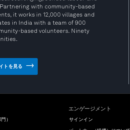
n. Partnering with community-based
ts, it works in 12,000 villages and
ates in India with a team of 900
mmunity-based volunteers. Ninety
nities.
ェブサイトを見る
エンゲージメント
部門）
サインイン