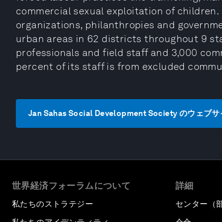
commercial sexual exploitation of childre
organizations, philanthropies and governmen
urban areas in 62 districts throughout 9 st
professionals and field staff and 3,000 co
percent of its staff is from excluded commu
Jan Sahas Social Development Society のウ
世界経済フォーラムについて
詳細
私たちのストラテジー
センター（