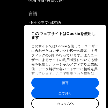
採用情報 (英語のみ)
て
言語
EN
ES
中文
日本語
▪
▪
▪
このウェブサイトはCookieを使用し
ます
このサイトではCookieを使って、ユーザー
に合わせたコンテンツや広告の表示、トラ
フィックの分析を行っています。またユー
ザーによるサイトの利用状況についても情
報を収集し、ソーシャルメディアや広告配
信、データ解析の各パートナーに情報を共
有しています。ここで収集された情報は、
ユーザーが各パートナーに提供した他の情
報や各パートナーのサービスを使用した際
拒否
に収集された情報と組み合わされ、各パー
トナーによって使用されることがありま
全て許可
す。
カスタム化