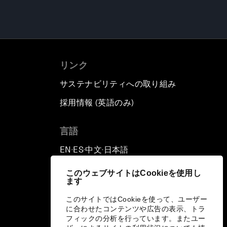
リンク
サステナビリティへの取り組み
採用情報 (英語のみ)
て
言語
EN
ES
中文
日本語
▪
▪
▪
このウェブサイトはCookieを使用し
ます
このサイトではCookieを使って、ユーザー
に合わせたコンテンツや広告の表示、トラ
フィックの分析を行っています。またユー